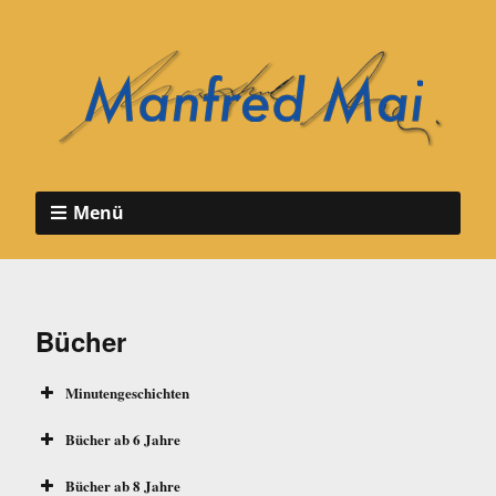
Menü
Bücher
Minutengeschichten
Meine allerersten
Bücher ab 6 Jahre
Minutengeschichten -
Lea, die Neue in der Klasse
Bücher ab 8 Jahre
Baden, kämmen, Pipi