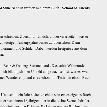
Silke Schellhammer
„School of Talents
24
mit ihrem Buch
 schreiben. Zuerst nur für sich, um zu verarbeiten, was er
e schwierigen Anfangsjahre besser zu überstehen. Dann
hülerinnen und Schüler. Dabei wurden Ereignisse aus dem
en.
dem Beltz & Gelberg-Sammelband „Das achte Weltwunder“
iemlich bildungsfernen Umfeld aufgewachsen ist, war es zwar
eines Wunder empfand er es schon, mit Texten in einem Buch
 Und schon ein Jahr später erschien sein erstes eigenes Buch
 er von einem 16jährigen, der in die rechte Szene abdriftet.
lt viele positive Kritiken. Es folgten weitere Bücher – und