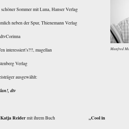
g schöner Sommer mit Luna, Hanser Verlag
emlich neben der Spur, Thienemann Verlag
 dtvCorinna
Manfred M
n interessiert’s?!!, magellan
tenberg Verlag
eisträger ausgewählt:
an!, dtv
Katja Reider
„Cool in
mit ihrem Buch